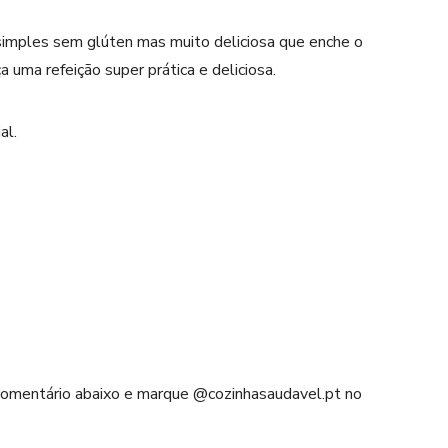
simples sem glúten mas muito deliciosa que enche o
uma refeição super prática e deliciosa.
al.
 comentário abaixo e marque @cozinhasaudavel.pt no