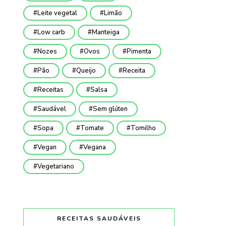
Leite vegetal
Limão
Low carb
Manteiga
Nozes
Ovos
Pimenta
Pão
Queijo
Receita
Receitas
Salsa
Saudável
Sem glúten
Sopa
Tomate
Tomilho
Vegan
Vegana
Vegetariano
RECEITAS SAUDÁVEIS