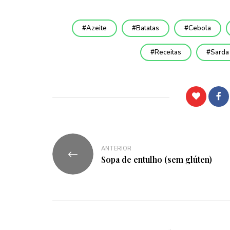
Azeite
Batatas
Cebola
Receitas
Sarda
ANTERIOR
Sopa de entulho (sem glúten)