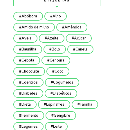
ETIQUETAS
Abóbora
Alho
Amido de milho
Amêndoa
Aveia
Azeite
Açúcar
Baunilha
Bolo
Canela
Cebola
Cenoura
Chocolate
Coco
Coentros
Cogumelos
Diabetes
Diabéticos
Dieta
Espinafres
Farinha
Fermento
Gengibre
Legumes
Leite