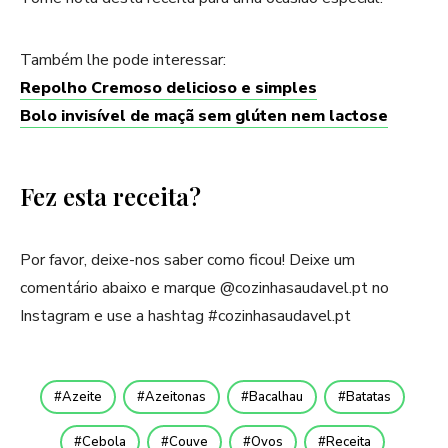
Também lhe pode interessar:
Repo
lho Cremoso delicioso e simples
Bolo invisível de maçã sem glúten nem lactose
Fez esta receita?
Por favor, deixe-nos saber como ficou! Deixe um
comentário abaixo e marque @cozinhasaudavel.pt no
Instagram e use a hashtag #cozinhasaudavel.pt
Azeite
Azeitonas
Bacalhau
Batatas
Cebola
Couve
Ovos
Receita