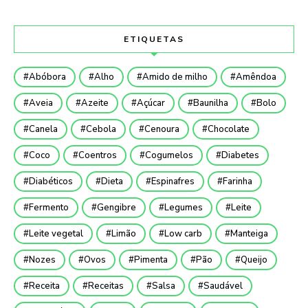
ETIQUETAS
Abóbora
Alho
Amido de milho
Amêndoa
Aveia
Azeite
Açúcar
Baunilha
Bolo
Canela
Cebola
Cenoura
Chocolate
Coco
Coentros
Cogumelos
Diabetes
Diabéticos
Dieta
Espinafres
Farinha
Fermento
Gengibre
Legumes
Leite
Leite vegetal
Limão
Low carb
Manteiga
Nozes
Ovos
Pimenta
Pão
Queijo
Receita
Receitas
Salsa
Saudável