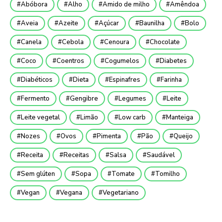
Abóbora
Alho
Amido de milho
Amêndoa
Aveia
Azeite
Açúcar
Baunilha
Bolo
Canela
Cebola
Cenoura
Chocolate
Coco
Coentros
Cogumelos
Diabetes
Diabéticos
Dieta
Espinafres
Farinha
Fermento
Gengibre
Legumes
Leite
Leite vegetal
Limão
Low carb
Manteiga
Nozes
Ovos
Pimenta
Pão
Queijo
Receita
Receitas
Salsa
Saudável
Sem glúten
Sopa
Tomate
Tomilho
Vegan
Vegana
Vegetariano