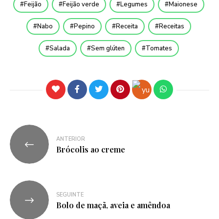
Feijão
Feijão verde
Legumes
Maionese
Nabo
Pepino
Receita
Receitas
Salada
Sem glúten
Tomates
ANTERIOR
Brócolis ao creme
SEGUINTE
Bolo de maçã, aveia e amêndoa