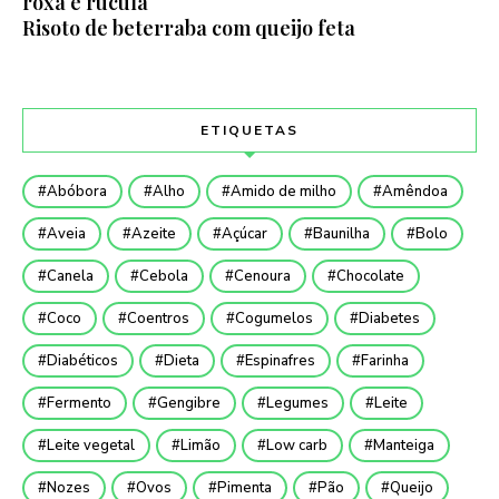
roxa e rúcula
Risoto de beterraba com queijo feta
ETIQUETAS
Abóbora
Alho
Amido de milho
Amêndoa
Aveia
Azeite
Açúcar
Baunilha
Bolo
Canela
Cebola
Cenoura
Chocolate
Coco
Coentros
Cogumelos
Diabetes
Diabéticos
Dieta
Espinafres
Farinha
Fermento
Gengibre
Legumes
Leite
Leite vegetal
Limão
Low carb
Manteiga
Nozes
Ovos
Pimenta
Pão
Queijo