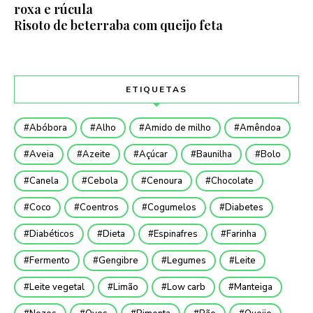
roxa e rúcula
Risoto de beterraba com queijo feta
ETIQUETAS
Abóbora
Alho
Amido de milho
Amêndoa
Aveia
Azeite
Açúcar
Baunilha
Bolo
Canela
Cebola
Cenoura
Chocolate
Coco
Coentros
Cogumelos
Diabetes
Diabéticos
Dieta
Espinafres
Farinha
Fermento
Gengibre
Legumes
Leite
Leite vegetal
Limão
Low carb
Manteiga