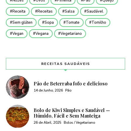
Nozes
Ovos
Pimenta
Pão
Queijo
Receita
Receitas
Salsa
Saudável
Sem glúten
Sopa
Tomate
Tomilho
Vegan
Vegana
Vegetariano
RECEITAS SAUDÁVEIS
Pão de Beterraba fofo e delicioso
14 de Junho, 2026
Pão
Bolo de Kiwi Simples e Saudável —
Húmido, Fácil e Sem Manteiga
26 de Abril, 2025
Bolos / Vegetariano