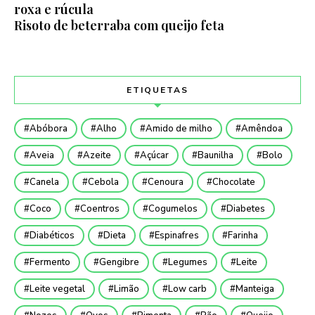
roxa e rúcula
Risoto de beterraba com queijo feta
ETIQUETAS
Abóbora
Alho
Amido de milho
Amêndoa
Aveia
Azeite
Açúcar
Baunilha
Bolo
Canela
Cebola
Cenoura
Chocolate
Coco
Coentros
Cogumelos
Diabetes
Diabéticos
Dieta
Espinafres
Farinha
Fermento
Gengibre
Legumes
Leite
Leite vegetal
Limão
Low carb
Manteiga