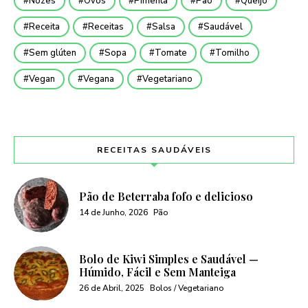
Nozes
Ovos
Pimenta
Pão
Queijo
Receita
Receitas
Salsa
Saudável
Sem glúten
Sopa
Tomate
Tomilho
Vegan
Vegana
Vegetariano
RECEITAS SAUDÁVEIS
Pão de Beterraba fofo e delicioso
14 de Junho, 2026
Pão
Bolo de Kiwi Simples e Saudável —
Húmido, Fácil e Sem Manteiga
26 de Abril, 2025
Bolos / Vegetariano