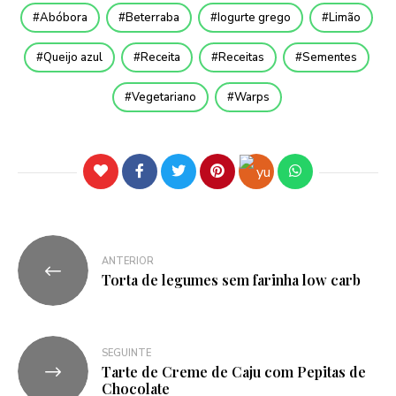
Abóbora
Beterraba
Iogurte grego
Limão
Queijo azul
Receita
Receitas
Sementes
Vegetariano
Warps
ANTERIOR
Torta de legumes sem farinha low carb
SEGUINTE
Tarte de Creme de Caju com Pepitas de
Chocolate