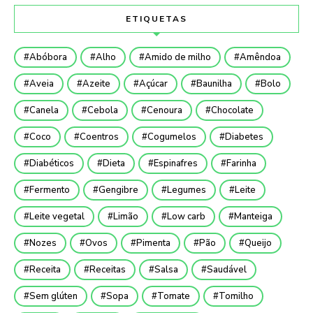
ETIQUETAS
Abóbora
Alho
Amido de milho
Amêndoa
Aveia
Azeite
Açúcar
Baunilha
Bolo
Canela
Cebola
Cenoura
Chocolate
Coco
Coentros
Cogumelos
Diabetes
Diabéticos
Dieta
Espinafres
Farinha
Fermento
Gengibre
Legumes
Leite
Leite vegetal
Limão
Low carb
Manteiga
Nozes
Ovos
Pimenta
Pão
Queijo
Receita
Receitas
Salsa
Saudável
Sem glúten
Sopa
Tomate
Tomilho