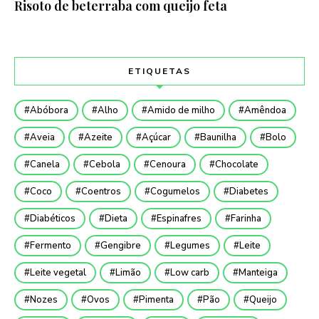
Risoto de beterraba com queijo feta
ETIQUETAS
Abóbora
Alho
Amido de milho
Amêndoa
Aveia
Azeite
Açúcar
Baunilha
Bolo
Canela
Cebola
Cenoura
Chocolate
Coco
Coentros
Cogumelos
Diabetes
Diabéticos
Dieta
Espinafres
Farinha
Fermento
Gengibre
Legumes
Leite
Leite vegetal
Limão
Low carb
Manteiga
Nozes
Ovos
Pimenta
Pão
Queijo