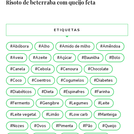
Risoto de beterraba com queijo feta
ETIQUETAS
Abóbora
Alho
Amido de milho
Amêndoa
Aveia
Azeite
Açúcar
Baunilha
Bolo
Canela
Cebola
Cenoura
Chocolate
Coco
Coentros
Cogumelos
Diabetes
Diabéticos
Dieta
Espinafres
Farinha
Fermento
Gengibre
Legumes
Leite
Leite vegetal
Limão
Low carb
Manteiga
Nozes
Ovos
Pimenta
Pão
Queijo