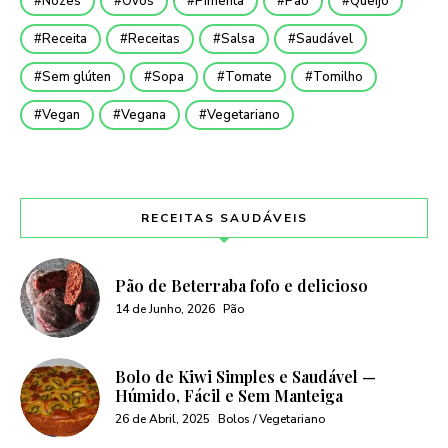
Nozes
Ovos
Pimenta
Pão
Queijo
Receita
Receitas
Salsa
Saudável
Sem glúten
Sopa
Tomate
Tomilho
Vegan
Vegana
Vegetariano
RECEITAS SAUDÁVEIS
Pão de Beterraba fofo e delicioso
14 de Junho, 2026
Pão
Bolo de Kiwi Simples e Saudável —
Húmido, Fácil e Sem Manteiga
26 de Abril, 2025
Bolos / Vegetariano