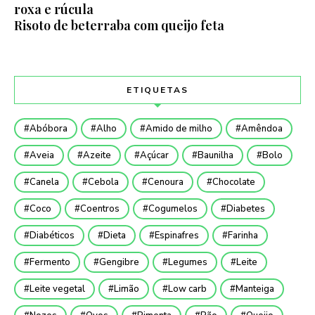
roxa e rúcula
Risoto de beterraba com queijo feta
ETIQUETAS
Abóbora
Alho
Amido de milho
Amêndoa
Aveia
Azeite
Açúcar
Baunilha
Bolo
Canela
Cebola
Cenoura
Chocolate
Coco
Coentros
Cogumelos
Diabetes
Diabéticos
Dieta
Espinafres
Farinha
Fermento
Gengibre
Legumes
Leite
Leite vegetal
Limão
Low carb
Manteiga