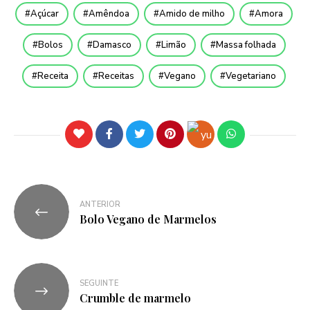
Açúcar
Amêndoa
Amido de milho
Amora
Bolos
Damasco
Limão
Massa folhada
Receita
Receitas
Vegano
Vegetariano
ANTERIOR
Bolo Vegano de Marmelos
SEGUINTE
Crumble de marmelo