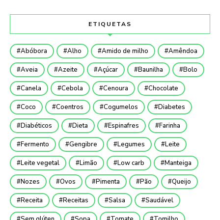
ETIQUETAS
Abóbora
Alho
Amido de milho
Amêndoa
Aveia
Azeite
Açúcar
Baunilha
Bolo
Canela
Cebola
Cenoura
Chocolate
Coco
Coentros
Cogumelos
Diabetes
Diabéticos
Dieta
Espinafres
Farinha
Fermento
Gengibre
Legumes
Leite
Leite vegetal
Limão
Low carb
Manteiga
Nozes
Ovos
Pimenta
Pão
Queijo
Receita
Receitas
Salsa
Saudável
Sem glúten
Sopa
Tomate
Tomilho