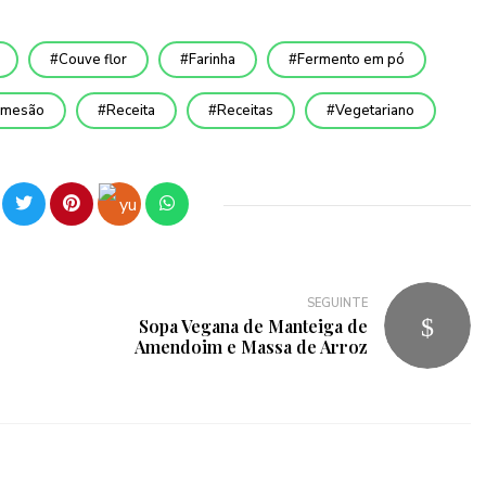
Couve flor
Farinha
Fermento em pó⁣
rmesão
Receita
Receitas
Vegetariano
SEGUINTE
Sopa Vegana de Manteiga de
Amendoim e Massa de Arroz