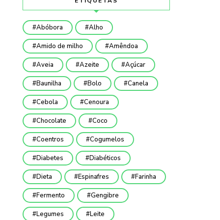
ETIQUETAS
Abóbora
Alho
Amido de milho
Amêndoa
Aveia
Azeite
Açúcar
Baunilha
Bolo
Canela
Cebola
Cenoura
Chocolate
Coco
Coentros
Cogumelos
Diabetes
Diabéticos
Dieta
Espinafres
Farinha
Fermento
Gengibre
Legumes
Leite