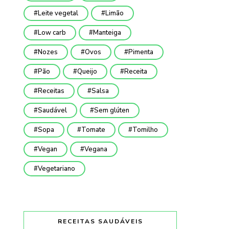
Leite vegetal
Limão
Low carb
Manteiga
Nozes
Ovos
Pimenta
Pão
Queijo
Receita
Receitas
Salsa
Saudável
Sem glúten
Sopa
Tomate
Tomilho
Vegan
Vegana
Vegetariano
RECEITAS SAUDÁVEIS