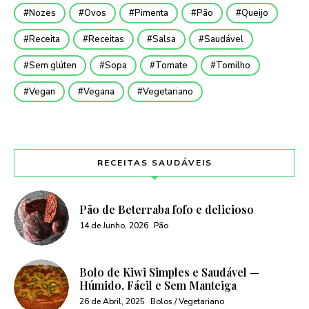
Nozes
Ovos
Pimenta
Pão
Queijo
Receita
Receitas
Salsa
Saudável
Sem glúten
Sopa
Tomate
Tomilho
Vegan
Vegana
Vegetariano
RECEITAS SAUDÁVEIS
Pão de Beterraba fofo e delicioso
14 de Junho, 2026
Pão
Bolo de Kiwi Simples e Saudável —
Húmido, Fácil e Sem Manteiga
26 de Abril, 2025
Bolos / Vegetariano