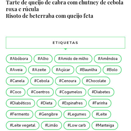
Tarte de queijo de cabra com chutney de cebola
roxa e rúcula
Risoto de beterraba com queijo feta
ETIQUETAS
Abóbora
Alho
Amido de milho
Amêndoa
Aveia
Azeite
Açúcar
Baunilha
Bolo
Canela
Cebola
Cenoura
Chocolate
Coco
Coentros
Cogumelos
Diabetes
Diabéticos
Dieta
Espinafres
Farinha
Fermento
Gengibre
Legumes
Leite
Leite vegetal
Limão
Low carb
Manteiga