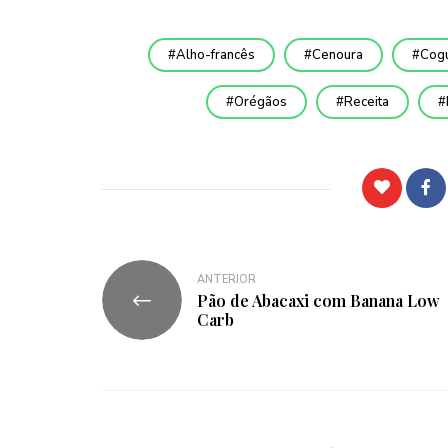
Alho-francês
Cenoura
Cog
Orégãos
Receita
ANTERIOR
Pão de Abacaxi com Banana Low
Carb