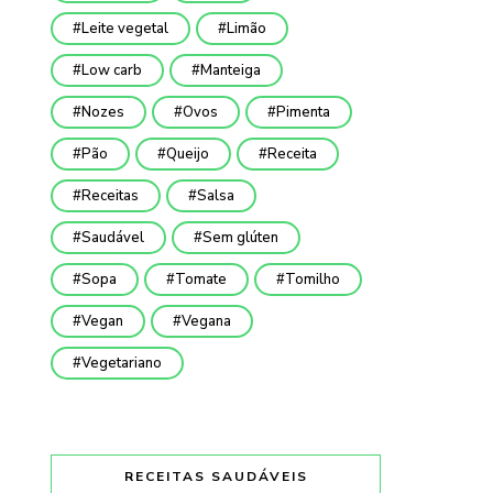
Leite vegetal
Limão
Low carb
Manteiga
Nozes
Ovos
Pimenta
Pão
Queijo
Receita
Receitas
Salsa
Saudável
Sem glúten
Sopa
Tomate
Tomilho
Vegan
Vegana
Vegetariano
RECEITAS SAUDÁVEIS