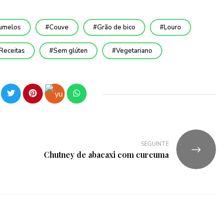
umelos
Couve
Grão de bico
Louro
Receitas
Sem glúten
Vegetariano
SEGUINTE
Chutney de abacaxi com curcuma