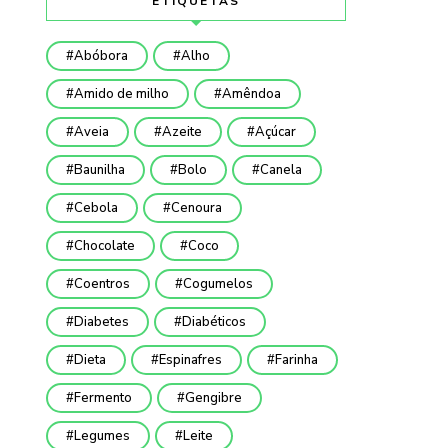
ETIQUETAS
Abóbora
Alho
Amido de milho
Amêndoa
Aveia
Azeite
Açúcar
Baunilha
Bolo
Canela
Cebola
Cenoura
Chocolate
Coco
Coentros
Cogumelos
Diabetes
Diabéticos
Dieta
Espinafres
Farinha
Fermento
Gengibre
Legumes
Leite