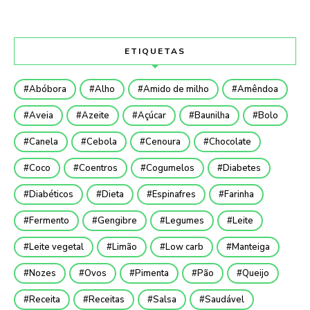
ETIQUETAS
Abóbora
Alho
Amido de milho
Amêndoa
Aveia
Azeite
Açúcar
Baunilha
Bolo
Canela
Cebola
Cenoura
Chocolate
Coco
Coentros
Cogumelos
Diabetes
Diabéticos
Dieta
Espinafres
Farinha
Fermento
Gengibre
Legumes
Leite
Leite vegetal
Limão
Low carb
Manteiga
Nozes
Ovos
Pimenta
Pão
Queijo
Receita
Receitas
Salsa
Saudável