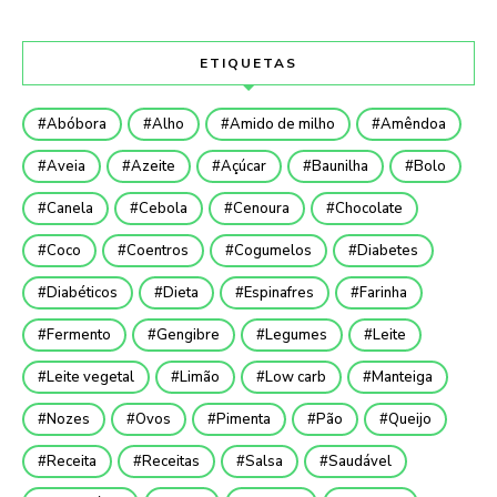
ETIQUETAS
Abóbora
Alho
Amido de milho
Amêndoa
Aveia
Azeite
Açúcar
Baunilha
Bolo
Canela
Cebola
Cenoura
Chocolate
Coco
Coentros
Cogumelos
Diabetes
Diabéticos
Dieta
Espinafres
Farinha
Fermento
Gengibre
Legumes
Leite
Leite vegetal
Limão
Low carb
Manteiga
Nozes
Ovos
Pimenta
Pão
Queijo
Receita
Receitas
Salsa
Saudável