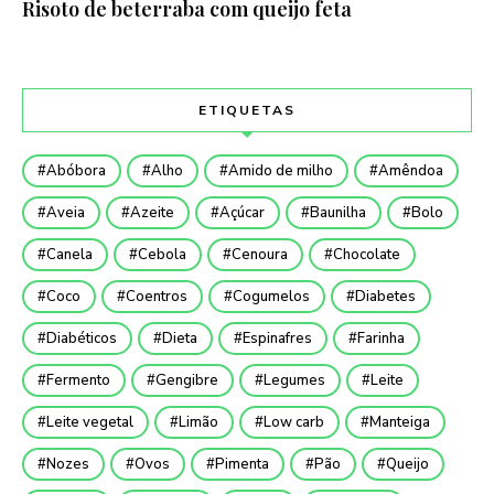
Risoto de beterraba com queijo feta
ETIQUETAS
Abóbora
Alho
Amido de milho
Amêndoa
Aveia
Azeite
Açúcar
Baunilha
Bolo
Canela
Cebola
Cenoura
Chocolate
Coco
Coentros
Cogumelos
Diabetes
Diabéticos
Dieta
Espinafres
Farinha
Fermento
Gengibre
Legumes
Leite
Leite vegetal
Limão
Low carb
Manteiga
Nozes
Ovos
Pimenta
Pão
Queijo