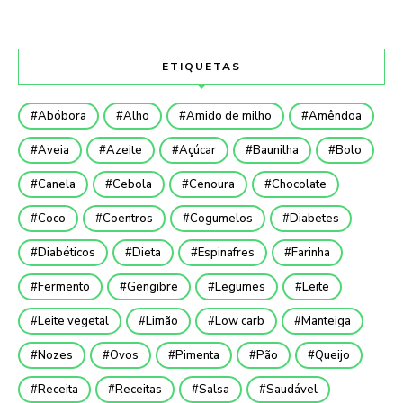
ETIQUETAS
Abóbora
Alho
Amido de milho
Amêndoa
Aveia
Azeite
Açúcar
Baunilha
Bolo
Canela
Cebola
Cenoura
Chocolate
Coco
Coentros
Cogumelos
Diabetes
Diabéticos
Dieta
Espinafres
Farinha
Fermento
Gengibre
Legumes
Leite
Leite vegetal
Limão
Low carb
Manteiga
Nozes
Ovos
Pimenta
Pão
Queijo
Receita
Receitas
Salsa
Saudável