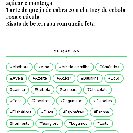
açúcar e manteiga
Tarte de queijo de cabra com chutney de cebola
roxa e rúcula
Risoto de beterraba com queijo feta
ETIQUETAS
Abóbora
Alho
Amido de milho
Amêndoa
Aveia
Azeite
Açúcar
Baunilha
Bolo
Canela
Cebola
Cenoura
Chocolate
Coco
Coentros
Cogumelos
Diabetes
Diabéticos
Dieta
Espinafres
Farinha
Fermento
Gengibre
Legumes
Leite