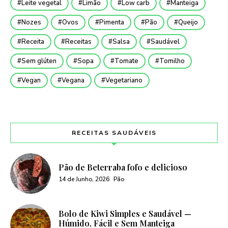
Leite vegetal
Limão
Low carb
Manteiga
Nozes
Ovos
Pimenta
Pão
Queijo
Receita
Receitas
Salsa
Saudável
Sem glúten
Sopa
Tomate
Tomilho
Vegan
Vegana
Vegetariano
RECEITAS SAUDÁVEIS
Pão de Beterraba fofo e delicioso
14 de Junho, 2026
Pão
Bolo de Kiwi Simples e Saudável —
Húmido, Fácil e Sem Manteiga