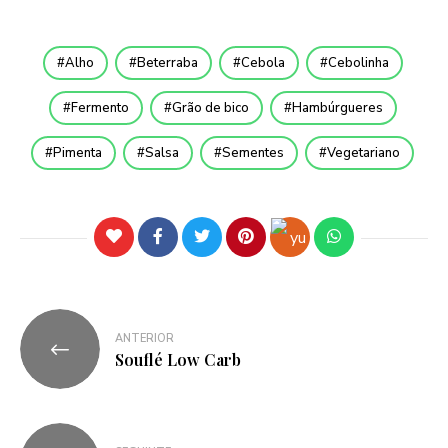
Alho
Beterraba
Cebola
Cebolinha
Fermento
Grão de bico
Hambúrgueres
Pimenta
Salsa
Sementes
Vegetariano
ANTERIOR
Souflé Low Carb