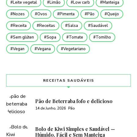
Leite vegetal
Limão
Low carb
Manteiga
Nozes
Ovos
Pimenta
Pão
Queijo
Receita
Receitas
Salsa
Saudável
Sem glúten
Sopa
Tomate
Tomilho
Vegan
Vegana
Vegetariano
RECEITAS SAUDÁVEIS
Pão de Beterraba fofo e delicioso
14 de Junho, 2026
Pão
Bolo de Kiwi Simples e Saudável —
Húmido, Fácil e Sem Manteiga