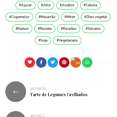
Açucar
Alho
Asiático
Cebola
Cogumelos
Macarrão
Mirim
Óleo vegetal
Ramen
Receita
Receitas
Sésamo
Soja
Vegetariano
ANTERIOR
Tarte de Legumes Grelhados
SEGUINTE