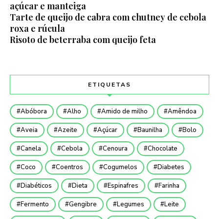
açúcar e manteiga
Tarte de queijo de cabra com chutney de cebola
roxa e rúcula
Risoto de beterraba com queijo feta
ETIQUETAS
Abóbora
Alho
Amido de milho
Amêndoa
Aveia
Azeite
Açúcar
Baunilha
Bolo
Canela
Cebola
Cenoura
Chocolate
Coco
Coentros
Cogumelos
Diabetes
Diabéticos
Dieta
Espinafres
Farinha
Fermento
Gengibre
Legumes
Leite