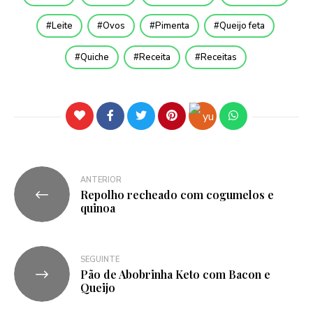
Leite
Ovos
Pimenta
Queijo feta
Quiche
Receita
Receitas
ANTERIOR
Repolho recheado com cogumelos e
quinoa
SEGUINTE
Pão de Abobrinha Keto com Bacon e
Queijo