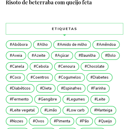
Risoto de beterraba com queijo feta
ETIQUETAS
Abóbora
Alho
Amido de milho
Amêndoa
Aveia
Azeite
Açúcar
Baunilha
Bolo
Canela
Cebola
Cenoura
Chocolate
Coco
Coentros
Cogumelos
Diabetes
Diabéticos
Dieta
Espinafres
Farinha
Fermento
Gengibre
Legumes
Leite
Leite vegetal
Limão
Low carb
Manteiga
Nozes
Ovos
Pimenta
Pão
Queijo