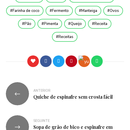
Farinha de coco
Fermento
Manteiga
Ovos
Pão
Pimenta
Queijo
Receita
Receitas
ANTERIOR
Quiche de espinafre sem crosta fácil
SEGUINTE
Sopa de grão de bico e espinafre em