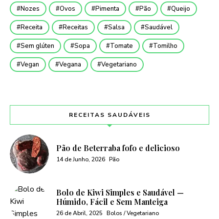
Nozes
Ovos
Pimenta
Pão
Queijo
Receita
Receitas
Salsa
Saudável
Sem glúten
Sopa
Tomate
Tomilho
Vegan
Vegana
Vegetariano
RECEITAS SAUDÁVEIS
Pão de Beterraba fofo e delicioso
14 de Junho, 2026
Pão
Bolo de Kiwi Simples e Saudável —
Húmido, Fácil e Sem Manteiga
26 de Abril, 2025
Bolos / Vegetariano