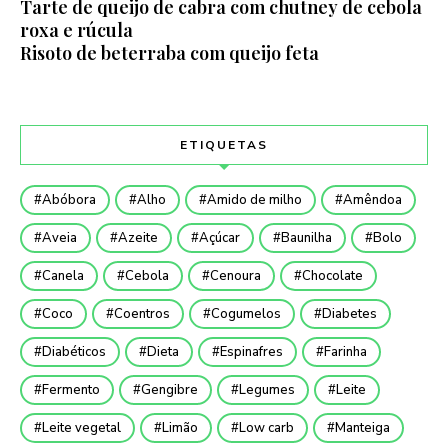
Tarte de queijo de cabra com chutney de cebola
roxa e rúcula
Risoto de beterraba com queijo feta
ETIQUETAS
Abóbora
Alho
Amido de milho
Amêndoa
Aveia
Azeite
Açúcar
Baunilha
Bolo
Canela
Cebola
Cenoura
Chocolate
Coco
Coentros
Cogumelos
Diabetes
Diabéticos
Dieta
Espinafres
Farinha
Fermento
Gengibre
Legumes
Leite
Leite vegetal
Limão
Low carb
Manteiga