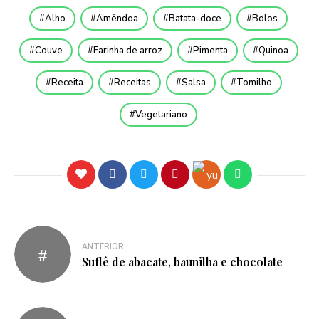
Alho
Amêndoa
Batata-doce
Bolos
Couve
Farinha de arroz
Pimenta
Quinoa
Receita
Receitas
Salsa
Tomilho
Vegetariano
ANTERIOR
Suflê de abacate, baunilha e chocolate