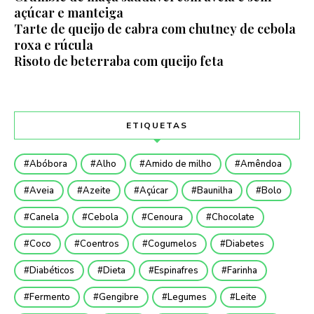
açúcar e manteiga
Tarte de queijo de cabra com chutney de cebola
roxa e rúcula
Risoto de beterraba com queijo feta
ETIQUETAS
Abóbora
Alho
Amido de milho
Amêndoa
Aveia
Azeite
Açúcar
Baunilha
Bolo
Canela
Cebola
Cenoura
Chocolate
Coco
Coentros
Cogumelos
Diabetes
Diabéticos
Dieta
Espinafres
Farinha
Fermento
Gengibre
Legumes
Leite