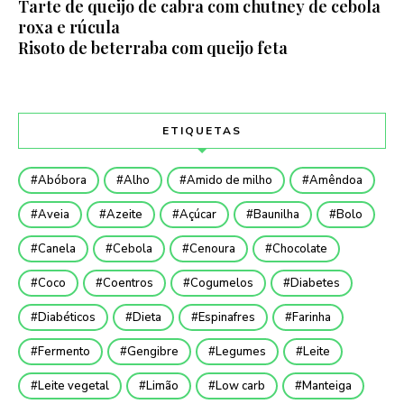
Tarte de queijo de cabra com chutney de cebola
roxa e rúcula
Risoto de beterraba com queijo feta
ETIQUETAS
Abóbora
Alho
Amido de milho
Amêndoa
Aveia
Azeite
Açúcar
Baunilha
Bolo
Canela
Cebola
Cenoura
Chocolate
Coco
Coentros
Cogumelos
Diabetes
Diabéticos
Dieta
Espinafres
Farinha
Fermento
Gengibre
Legumes
Leite
Leite vegetal
Limão
Low carb
Manteiga