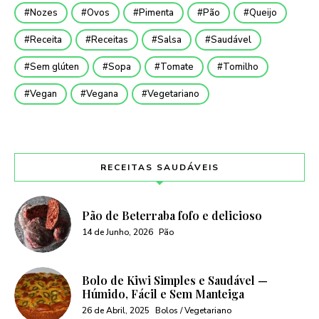
Nozes
Ovos
Pimenta
Pão
Queijo
Receita
Receitas
Salsa
Saudável
Sem glúten
Sopa
Tomate
Tomilho
Vegan
Vegana
Vegetariano
RECEITAS SAUDÁVEIS
Pão de Beterraba fofo e delicioso
14 de Junho, 2026
Pão
Bolo de Kiwi Simples e Saudável —
Húmido, Fácil e Sem Manteiga
26 de Abril, 2025
Bolos / Vegetariano