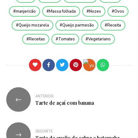
manjericão
Massa folhada
Nozes
Ovos
Queijo mozarela
Queijo parmesão
Receita
Receitas
Tomates
Vegetariano
ANTERIOR
Tarte de açaí com banana
SEGUINTE
Tarte de queijo de cabra e beterraba