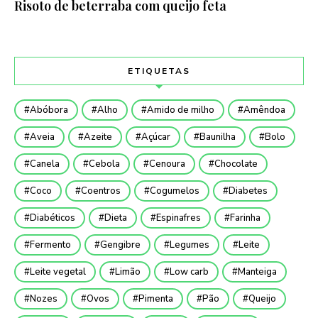
Risoto de beterraba com queijo feta
ETIQUETAS
Abóbora
Alho
Amido de milho
Amêndoa
Aveia
Azeite
Açúcar
Baunilha
Bolo
Canela
Cebola
Cenoura
Chocolate
Coco
Coentros
Cogumelos
Diabetes
Diabéticos
Dieta
Espinafres
Farinha
Fermento
Gengibre
Legumes
Leite
Leite vegetal
Limão
Low carb
Manteiga
Nozes
Ovos
Pimenta
Pão
Queijo