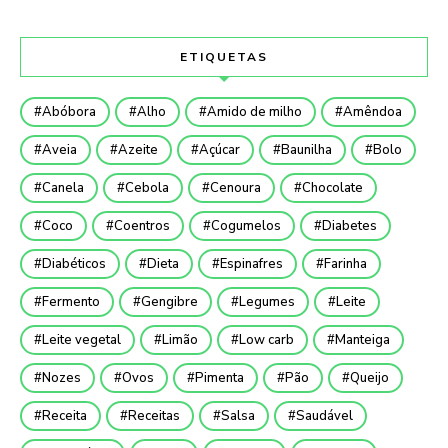
ETIQUETAS
Abóbora
Alho
Amido de milho
Amêndoa
Aveia
Azeite
Açúcar
Baunilha
Bolo
Canela
Cebola
Cenoura
Chocolate
Coco
Coentros
Cogumelos
Diabetes
Diabéticos
Dieta
Espinafres
Farinha
Fermento
Gengibre
Legumes
Leite
Leite vegetal
Limão
Low carb
Manteiga
Nozes
Ovos
Pimenta
Pão
Queijo
Receita
Receitas
Salsa
Saudável