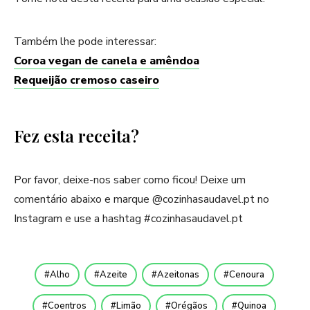
Também lhe pode interessar:
Coroa vegan de canela e amêndoa
Requeijão cremoso caseiro
Fez esta receita?
Por favor, deixe-nos saber como ficou! Deixe um
comentário abaixo e marque @cozinhasaudavel.pt no
Instagram e use a hashtag #cozinhasaudavel.pt
Alho
Azeite
Azeitonas
Cenoura
Coentros
Limão
Orégãos
Quinoa