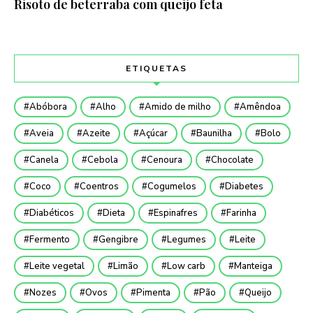
Risoto de beterraba com queijo feta
ETIQUETAS
Abóbora
Alho
Amido de milho
Amêndoa
Aveia
Azeite
Açúcar
Baunilha
Bolo
Canela
Cebola
Cenoura
Chocolate
Coco
Coentros
Cogumelos
Diabetes
Diabéticos
Dieta
Espinafres
Farinha
Fermento
Gengibre
Legumes
Leite
Leite vegetal
Limão
Low carb
Manteiga
Nozes
Ovos
Pimenta
Pão
Queijo