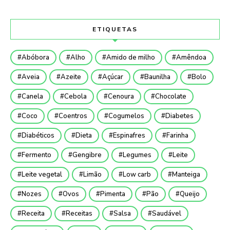
ETIQUETAS
Abóbora
Alho
Amido de milho
Amêndoa
Aveia
Azeite
Açúcar
Baunilha
Bolo
Canela
Cebola
Cenoura
Chocolate
Coco
Coentros
Cogumelos
Diabetes
Diabéticos
Dieta
Espinafres
Farinha
Fermento
Gengibre
Legumes
Leite
Leite vegetal
Limão
Low carb
Manteiga
Nozes
Ovos
Pimenta
Pão
Queijo
Receita
Receitas
Salsa
Saudável