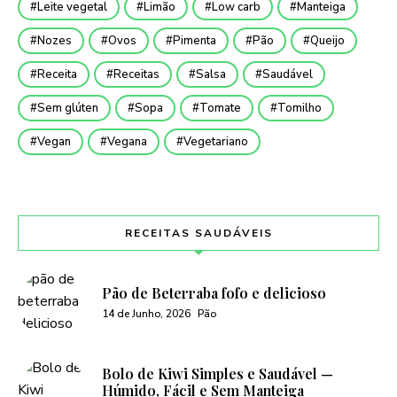
Leite vegetal
Limão
Low carb
Manteiga
Nozes
Ovos
Pimenta
Pão
Queijo
Receita
Receitas
Salsa
Saudável
Sem glúten
Sopa
Tomate
Tomilho
Vegan
Vegana
Vegetariano
RECEITAS SAUDÁVEIS
Pão de Beterraba fofo e delicioso
14 de Junho, 2026
Pão
Bolo de Kiwi Simples e Saudável —
Húmido, Fácil e Sem Manteiga