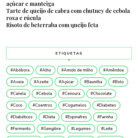
açúcar e manteiga
Tarte de queijo de cabra com chutney de cebola
roxa e rúcula
Risoto de beterraba com queijo feta
ETIQUETAS
Abóbora
Alho
Amido de milho
Amêndoa
Aveia
Azeite
Açúcar
Baunilha
Bolo
Canela
Cebola
Cenoura
Chocolate
Coco
Coentros
Cogumelos
Diabetes
Diabéticos
Dieta
Espinafres
Farinha
Fermento
Gengibre
Legumes
Leite