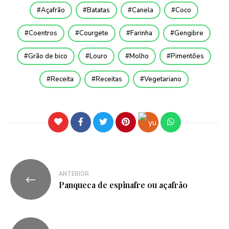
Açafrão
Batatas
Canela
Coco
Coentros
Courgete
Farinha
Gengibre
Grão de bico
Louro
Molho
Pimentões
Receita
Receitas
Vegetariano
ANTERIOR
Panqueca de espinafre ou açafrão