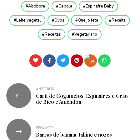
Abóbora
Cebola
Espinafre Baby
Leite vegetal
Ovos
Queijo feta
Receita
Receitas
Vegetariano
ANTERIOR
Caril de Cogumelos, Espinafres e Grão
de Bico e Amêndoa
SEGUINTE
Barras de banana, tahine e nozes