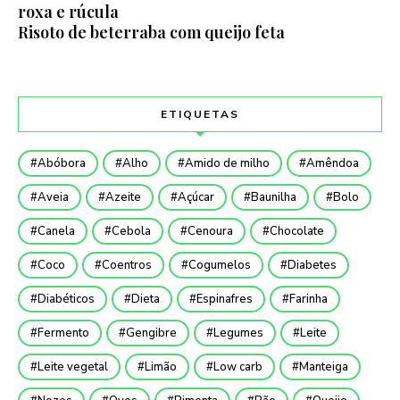
roxa e rúcula
Risoto de beterraba com queijo feta
ETIQUETAS
Abóbora
Alho
Amido de milho
Amêndoa
Aveia
Azeite
Açúcar
Baunilha
Bolo
Canela
Cebola
Cenoura
Chocolate
Coco
Coentros
Cogumelos
Diabetes
Diabéticos
Dieta
Espinafres
Farinha
Fermento
Gengibre
Legumes
Leite
Leite vegetal
Limão
Low carb
Manteiga