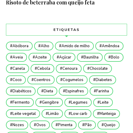
Risoto de beterraba com queijo feta
ETIQUETAS
Abóbora
Alho
Amido de milho
Amêndoa
Aveia
Azeite
Açúcar
Baunilha
Bolo
Canela
Cebola
Cenoura
Chocolate
Coco
Coentros
Cogumelos
Diabetes
Diabéticos
Dieta
Espinafres
Farinha
Fermento
Gengibre
Legumes
Leite
Leite vegetal
Limão
Low carb
Manteiga
Nozes
Ovos
Pimenta
Pão
Queijo