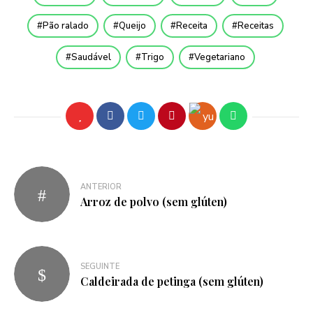
Pão ralado
Queijo
Receita
Receitas
Saudável
Trigo
Vegetariano
ANTERIOR
Arroz de polvo (sem glúten)
SEGUINTE
Caldeirada de petinga (sem glúten)