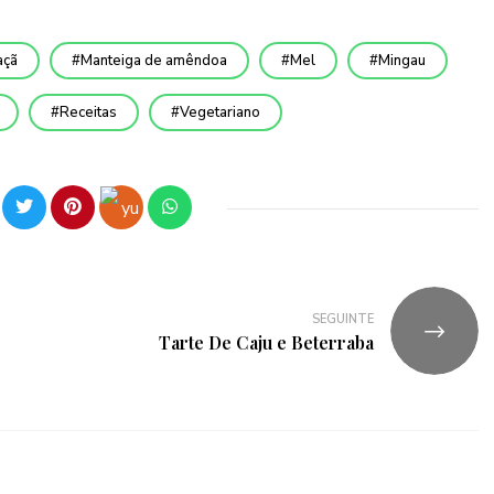
çã
Manteiga de amêndoa
Mel
Mingau
Receitas
Vegetariano
SEGUINTE
e
Tarte De Caju e Beterraba