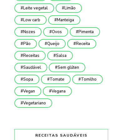
Leite vegetal
Limão
Low carb
Manteiga
Nozes
Ovos
Pimenta
Pão
Queijo
Receita
Receitas
Salsa
Saudável
Sem glúten
Sopa
Tomate
Tomilho
Vegan
Vegana
Vegetariano
RECEITAS SAUDÁVEIS