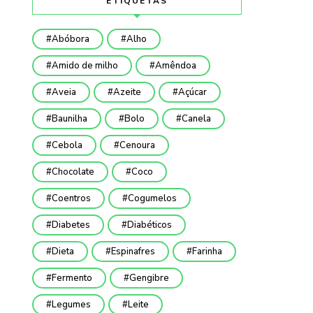
ETIQUETAS
Abóbora
Alho
Amido de milho
Amêndoa
Aveia
Azeite
Açúcar
Baunilha
Bolo
Canela
Cebola
Cenoura
Chocolate
Coco
Coentros
Cogumelos
Diabetes
Diabéticos
Dieta
Espinafres
Farinha
Fermento
Gengibre
Legumes
Leite