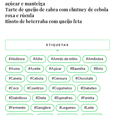
açúcar e manteiga
Tarte de queijo de cabra com chutney de cebola
roxa e rúcula
Risoto de beterraba com queijo feta
ETIQUETAS
Abóbora
Alho
Amido de milho
Amêndoa
Aveia
Azeite
Açúcar
Baunilha
Bolo
Canela
Cebola
Cenoura
Chocolate
Coco
Coentros
Cogumelos
Diabetes
Diabéticos
Dieta
Espinafres
Farinha
Fermento
Gengibre
Legumes
Leite