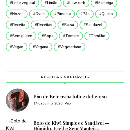
Leite vegetal
Limão
Low carb
Manteiga
Nozes
Ovos
Pimenta
Pão
Queijo
Receita
Receitas
Salsa
Saudável
Sem glúten
Sopa
Tomate
Tomilho
Vegan
Vegana
Vegetariano
RECEITAS SAUDÁVEIS
Pão de Beterraba fofo e delicioso
14 de Junho, 2026
Pão
Bolo de Kiwi Simples e Saudável —
Húmido, Fácil e Sem Manteiga