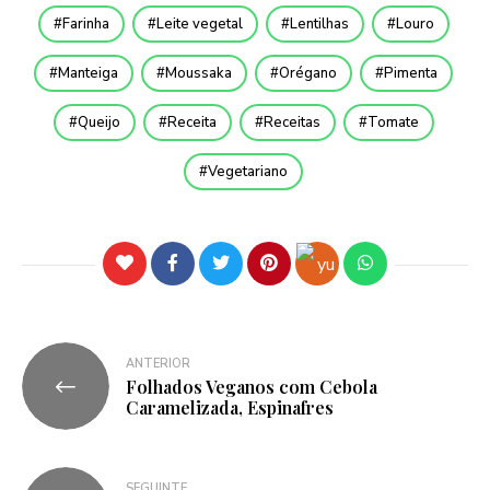
Farinha
Leite vegetal
Lentilhas
Louro
Manteiga
Moussaka
Orégano
Pimenta
Queijo
Receita
Receitas
Tomate
Vegetariano
ANTERIOR
Folhados Veganos com Cebola
Caramelizada, Espinafres
SEGUINTE