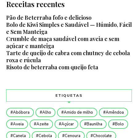
Receitas recentes
Pão de Beterraba fofo e delicioso
Bolo de Kiwi Simples e Saudável — Húmido, Fácil
e Sem Manteiga
Crumble de maça saudável com aveia e sem
açúcar e manteiga
Tarte de queijo de cabra com chutney de cebola
roxa e rúcula
Risoto de beterraba com queijo feta
ETIQUETAS
Abóbora
Alho
Amido de milho
Amêndoa
Aveia
Azeite
Açúcar
Baunilha
Bolo
Canela
Cebola
Cenoura
Chocolate