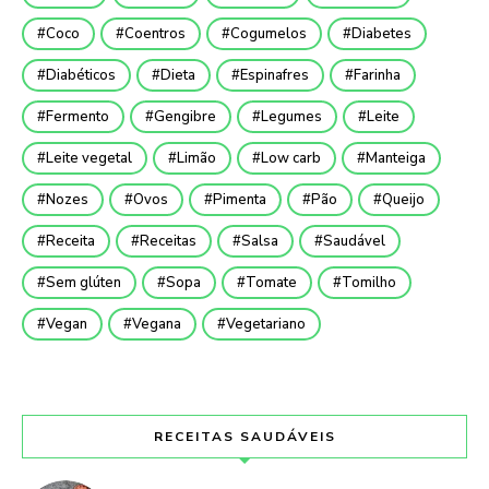
Coco
Coentros
Cogumelos
Diabetes
Diabéticos
Dieta
Espinafres
Farinha
Fermento
Gengibre
Legumes
Leite
Leite vegetal
Limão
Low carb
Manteiga
Nozes
Ovos
Pimenta
Pão
Queijo
Receita
Receitas
Salsa
Saudável
Sem glúten
Sopa
Tomate
Tomilho
Vegan
Vegana
Vegetariano
RECEITAS SAUDÁVEIS