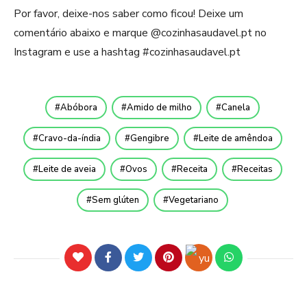
Por favor, deixe-nos saber como ficou! Deixe um
comentário abaixo e marque @cozinhasaudavel.pt no
Instagram e use a hashtag #cozinhasaudavel.pt
Abóbora
Amido de milho
Canela
Cravo-da-índia
Gengibre
Leite de amêndoa
Leite de aveia
Ovos
Receita
Receitas
Sem glúten
Vegetariano