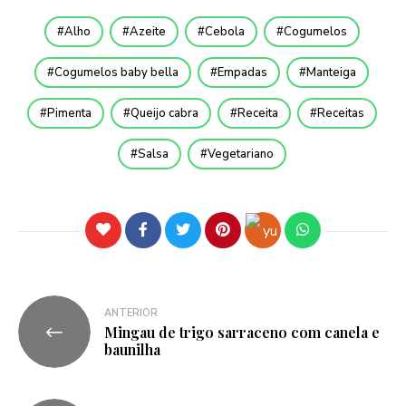
Alho
Azeite
Cebola
Cogumelos
Cogumelos baby bella
Empadas
Manteiga
Pimenta
Queijo cabra
Receita
Receitas
Salsa
Vegetariano
ANTERIOR
Mingau de trigo sarraceno com canela e
baunilha