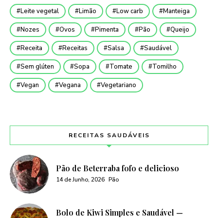
Leite vegetal
Limão
Low carb
Manteiga
Nozes
Ovos
Pimenta
Pão
Queijo
Receita
Receitas
Salsa
Saudável
Sem glúten
Sopa
Tomate
Tomilho
Vegan
Vegana
Vegetariano
RECEITAS SAUDÁVEIS
Pão de Beterraba fofo e delicioso
14 de Junho, 2026
Pão
Bolo de Kiwi Simples e Saudável —