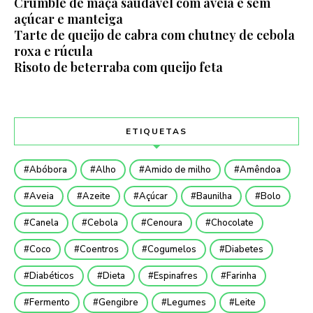
Crumble de maça saudável com aveia e sem
açúcar e manteiga
Tarte de queijo de cabra com chutney de cebola
roxa e rúcula
Risoto de beterraba com queijo feta
ETIQUETAS
Abóbora
Alho
Amido de milho
Amêndoa
Aveia
Azeite
Açúcar
Baunilha
Bolo
Canela
Cebola
Cenoura
Chocolate
Coco
Coentros
Cogumelos
Diabetes
Diabéticos
Dieta
Espinafres
Farinha
Fermento
Gengibre
Legumes
Leite