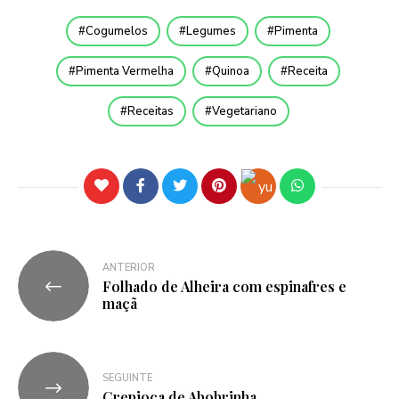
Cogumelos
Legumes
Pimenta
Pimenta Vermelha
Quinoa
Receita
Receitas
Vegetariano
ANTERIOR
Folhado de Alheira com espinafres e
maçã
SEGUINTE
Crepioca de Abobrinha