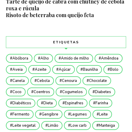
Tarte de queijo de cabra com chutney de cebola
roxa e rúcula
Risoto de beterraba com queijo feta
ETIQUETAS
Abóbora
Alho
Amido de milho
Amêndoa
Aveia
Azeite
Açúcar
Baunilha
Bolo
Canela
Cebola
Cenoura
Chocolate
Coco
Coentros
Cogumelos
Diabetes
Diabéticos
Dieta
Espinafres
Farinha
Fermento
Gengibre
Legumes
Leite
Leite vegetal
Limão
Low carb
Manteiga