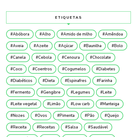
ETIQUETAS
Abóbora
Alho
Amido de milho
Amêndoa
Aveia
Azeite
Açúcar
Baunilha
Bolo
Canela
Cebola
Cenoura
Chocolate
Coco
Coentros
Cogumelos
Diabetes
Diabéticos
Dieta
Espinafres
Farinha
Fermento
Gengibre
Legumes
Leite
Leite vegetal
Limão
Low carb
Manteiga
Nozes
Ovos
Pimenta
Pão
Queijo
Receita
Receitas
Salsa
Saudável